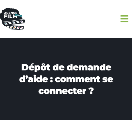
Passer
au
To
contenu
Na
ACCUEIL
L’AGENCE
Dépôt de demande
DISPOSITIFS
d’aide : comment se
connecter ?
TOURNÉ PRÈS DE CHEZ VOUS
AGENDAS
ACTUALITÉS