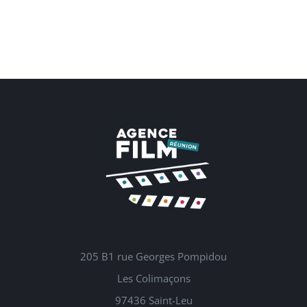
205 B1 rue Georges Pompidou
Les Colimaçons
97436 Saint-Leu