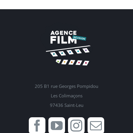
205 B1 rue Georges Pompidou
Les Colimaçons
97436 Saint-Leu