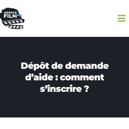
Passer
au
To
contenu
Na
ACCUEIL
L’AGENCE
Dépôt de demande
DISPOSITIFS
d’aide : comment
s’inscrire ?
TOURNÉ PRÈS DE CHEZ VOUS
AGENDAS
ACTUALITÉS