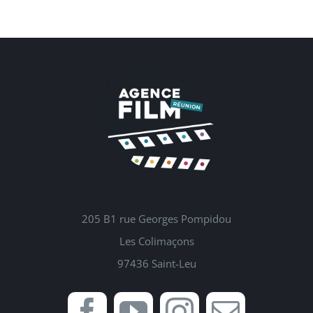
205 B1 rue Georges Pompidou
Les Colimaçons
97436 Saint-Leu