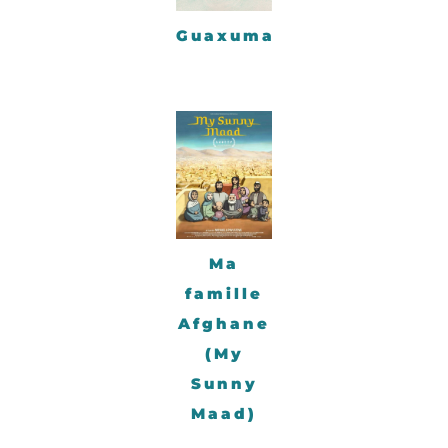
Guaxuma
Ma
famille
Afghane
(My
Sunny
Maad)