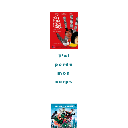
J’ai
perdu
mon
corps