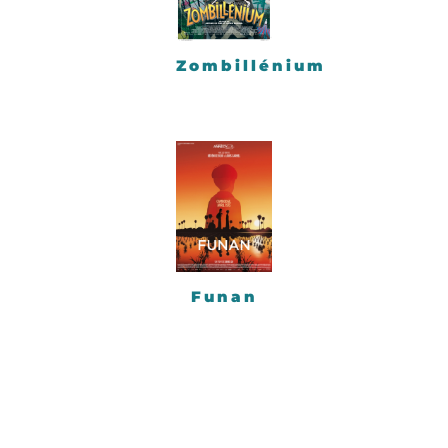
Zombillénium
Funan