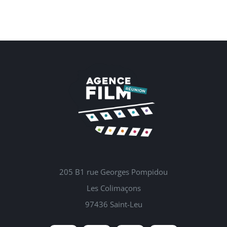
205 B1 rue Georges Pompidou
Les Colimaçons
97436 Saint-Leu