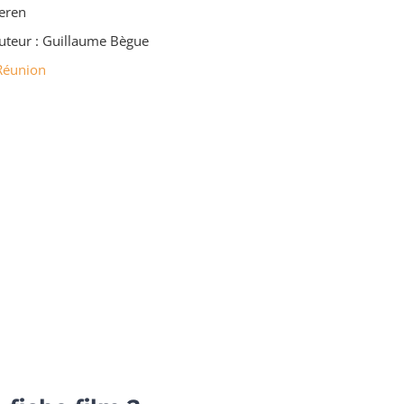
eren
uteur : Guillaume Bègue
Réunion