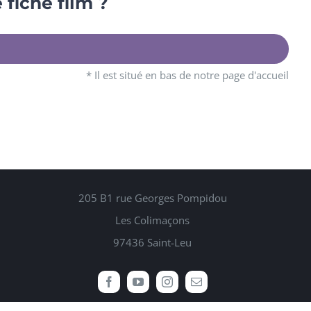
fiche film ?
* Il est situé en bas de notre page d'accueil
205 B1 rue Georges Pompidou
Les Colimaçons
97436 Saint-Leu