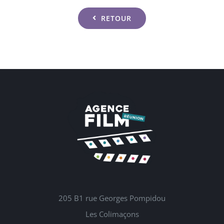
RETOUR
205 B1 rue Georges Pompidou
Les Colimaçons